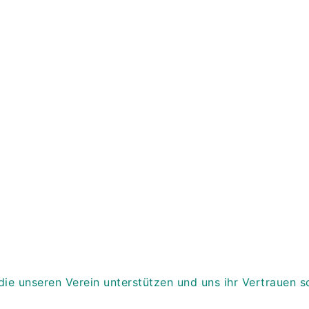
chten unsere Arbeit unters
Das können Sie auf verschiedene Arten tun.
insmitglied werden
Spenden oder För
werden
 die unseren Verein unterstützen und uns ihr Vertrauen 