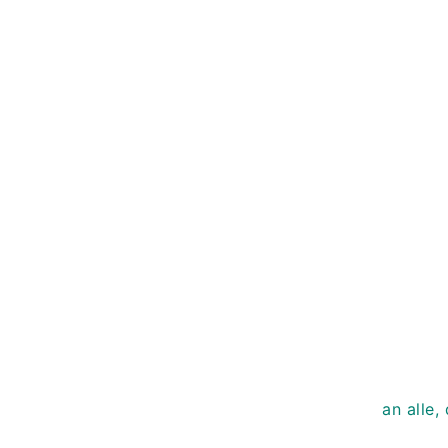
Sie mö
bürgerschaftlicher Helfer
Vere
an alle,