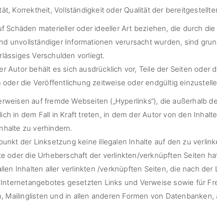
t, Korrektheit, Vollständigkeit oder Qualität der bereitgestellt
 Schäden materieller oder ideeller Art beziehen, die durch d
nd unvollständiger Informationen verursacht wurden, sind gru
rlässiges Verschulden vorliegt.
Der Autor behält es sich ausdrücklich vor, Teile der Seiten o
der die Veröffentlichung zeitweise oder endgültig einzustelle
 Verweisen auf fremde Webseiten („Hyperlinks“), die außerhalb
ich in dem Fall in Kraft treten, in dem der Autor von den Inha
nhalte zu verhindern.
tpunkt der Linksetzung keine illegalen Inhalte auf den zu verl
te oder die Urheberschaft der verlinkten/verknüpften Seiten hat 
allen Inhalten aller verlinkten /verknüpften Seiten, die nach d
nen Internetangebotes gesetzten Links und Verweise sowie für F
 Mailinglisten und in allen anderen Formen von Datenbanken, a